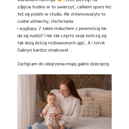
wahaniami nastroju.
I choć patrząc na
zdjęcia trudno w to uwierzyć, całkiem sporo łez
też się polało w studiu. Ale zrównoważyły to
cudne uśmiechy, chichotania
i wygłupy. Z takim maluchem z pewnością nie
da się nudzić! I nie tak często sesje kończą się
tak dużą ilością rozbawionych ujęć.. A i torcik
Gabrysi bardzo smakował…
Zachęcam do obejrzenia mojej
galerii dziecięcej
.