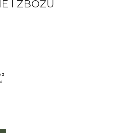
E I ZBOŻU
e z
od