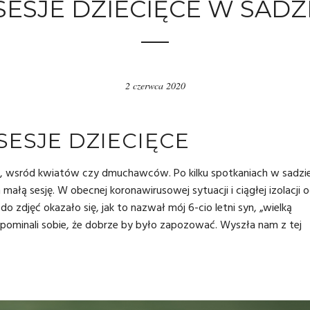
ESJE DZIECIĘCE W SADZI
2 czerwca 2020
ESJE DZIECIĘCE
ch, wsród kwiatów czy dmuchawców. Po kilku spotkaniach w sadzi
ą sesję. W obecnej koronawirusowej sytuacji i ciągłej izolacji 
o zdjęć okazało się, jak to nazwał mój 6-cio letni syn, „wielką
ominali sobie, że dobrze by było zapozować. Wyszła nam z tej