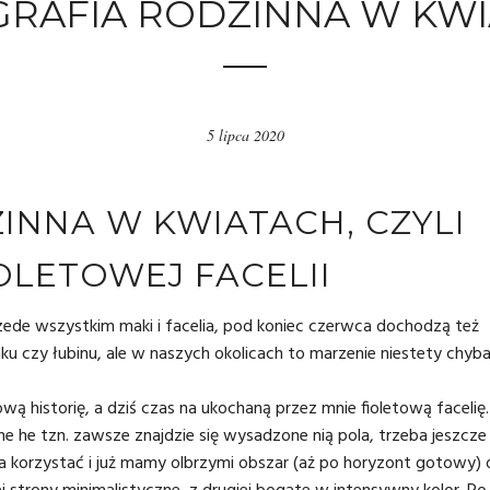
RAFIA RODZINNA W KW
5 lipca 2020
INNA W KWIATACH, CZYLI
OLETOWEJ FACELII
ede wszystkim maki i facelia, pod koniec czerwca dochodzą też
nku czy łubinu, ale w naszych okolicach to marzenie niestety chyb
historię, a dziś czas na ukochaną przez mnie fioletową facelię.
he he tzn. zawsze znajdzie się wysadzone nią pola, trzeba jeszcze
pola korzystać i już mamy olbrzymi obszar (aż po horyzont gotowy)