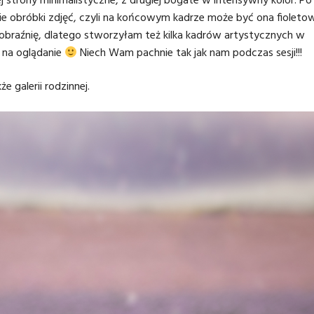
j strony minimalistyczne, z drugiej bogate w intensywny kolor. Po
sie obróbki zdjęć, czyli na końcowym kadrze może być ona fioleto
obraźnię, dlatego stworzyłam też kilka kadrów artystycznych w
s na oglądanie
Niech Wam pachnie tak jak nam podczas sesji!!!
akże
galerii rodzinnej
.