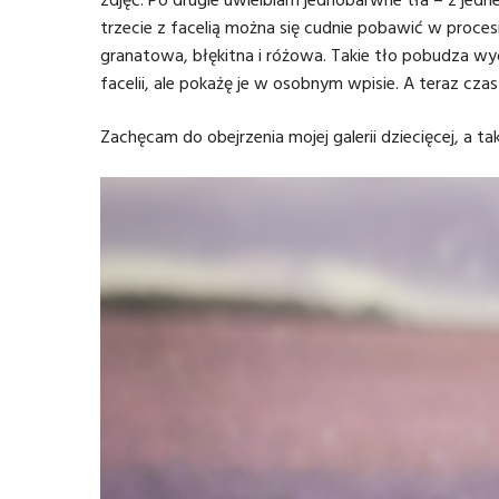
zdjęć. Po drugie uwielbiam jednobarwne tła – z jedne
trzecie z facelią można się cudnie pobawić w proce
granatowa, błękitna i różowa. Takie tło pobudza wy
facelii, ale pokażę je w osobnym wpisie. A teraz cza
Zachęcam do obejrzenia mojej
galerii dziecięcej
, a t